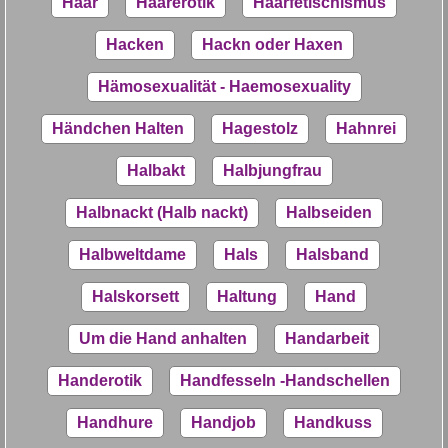
Haar
Haarerotik
Haarfetischismus
Hacken
Hackn oder Haxen
Hämosexualität - Haemosexuality
Händchen Halten
Hagestolz
Hahnrei
Halbakt
Halbjungfrau
Halbnackt (Halb nackt)
Halbseiden
Halbweltdame
Hals
Halsband
Halskorsett
Haltung
Hand
Um die Hand anhalten
Handarbeit
Handerotik
Handfesseln -Handschellen
Handhure
Handjob
Handkuss