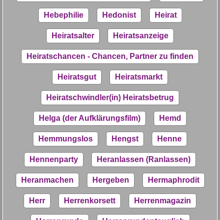
Hebephilie
Hedonist
Heirat
Heiratsalter
Heiratsanzeige
Heiratschancen - Chancen, Partner zu finden
Heiratsgut
Heiratsmarkt
Heiratschwindler(in) Heiratsbetrug
Helga (der Aufklärungsfilm)
Hemd
Hemmungslos
Hengst
Henne
Hennenparty
Heranlassen (Ranlassen)
Heranmachen
Hergeben
Hermaphrodit
Herr
Herrenkorsett
Herrenmagazin