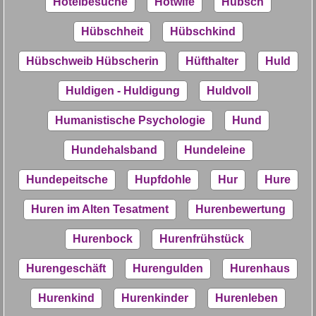
Hotelbesuche
Hotwife
Hübsch
Hübschheit
Hübschkind
Hübschweib Hübscherin
Hüfthalter
Huld
Huldigen - Huldigung
Huldvoll
Humanistische Psychologie
Hund
Hundehalsband
Hundeleine
Hundepeitsche
Hupfdohle
Hur
Hure
Huren im Alten Tesatment
Hurenbewertung
Hurenbock
Hurenfrühstück
Hurengeschäft
Hurengulden
Hurenhaus
Hurenkind
Hurenkinder
Hurenleben