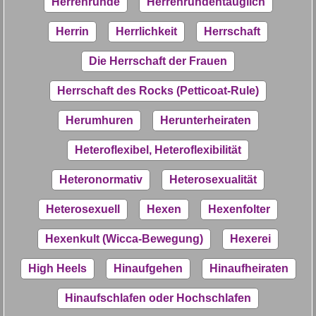
Herrenrunde
Herrenrundentauglich
Herrin
Herrlichkeit
Herrschaft
Die Herrschaft der Frauen
Herrschaft des Rocks (Petticoat-Rule)
Herumhuren
Herunterheiraten
Heteroflexibel, Heteroflexibilität
Heteronormativ
Heterosexualität
Heterosexuell
Hexen
Hexenfolter
Hexenkult (Wicca-Bewegung)
Hexerei
High Heels
Hinaufgehen
Hinaufheiraten
Hinaufschlafen oder Hochschlafen