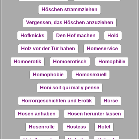
Höschen strammziehen
Vergessen, das Höschen anzuziehen
Hofknicks
Den Hof machen
Hold
Holz vor der Tür haben
Homeservice
Homoerotik
Homoerotisch
Homophilie
Homophobie
Homosexuell
Honi soit qui mal y pense
Horrorgeschichten und Erotik
Horse
Hosen anhaben
Hosen herunter lassen
Hosenrolle
Hostess
Hotel