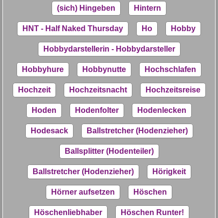
(sich) Hingeben
Hintern
HNT - Half Naked Thursday
Ho
Hobby
Hobbydarstellerin - Hobbydarsteller
Hobbyhure
Hobbynutte
Hochschlafen
Hochzeit
Hochzeitsnacht
Hochzeitsreise
Hoden
Hodenfolter
Hodenlecken
Hodesack
Ballstretcher (Hodenzieher)
Ballsplitter (Hodenteiler)
Ballstretcher (Hodenzieher)
Hörigkeit
Hörner aufsetzen
Höschen
Höschenliebhaber
Höschen Runter!