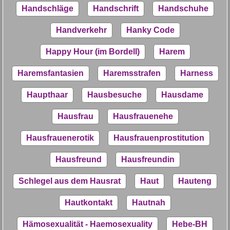
Handschläge
Handschrift
Handschuhe
Handverkehr
Hanky Code
Happy Hour (im Bordell)
Harem
Haremsfantasien
Haremsstrafen
Harness
Haupthaar
Hausbesuche
Hausdame
Hausfrau
Hausfrauenehe
Hausfrauenerotik
Hausfrauenprostitution
Hausfreund
Hausfreundin
Schlegel aus dem Hausrat
Haut
Hauteng
Hautkontakt
Hautnah
Hämosexualität - Haemosexuality
Hebe-BH