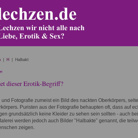
n
|
H
| Halbakt
"
t dieser Erotik-Begriff?
i und Fotografie zumeist ein Bild des nackten Oberkörpers, selt
körpers. Puristen aus der Fotografie behaupten oft, dass auf e
gen grundsätzlich keine Kleider zu sehen sein sollten - auch be
 Malerei werden jedoch auch Bilder "Halbakte" genannt, die teilw
enschen zeigen.