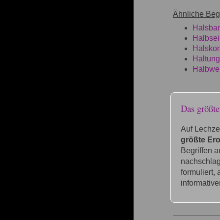
Ähnliche Begr
Halsba
Halbse
Halskor
Haltung
Halbwe
Das größt
Auf Lechze
größte Ero
Begriffen 
nachschlage
formuliert,
informative