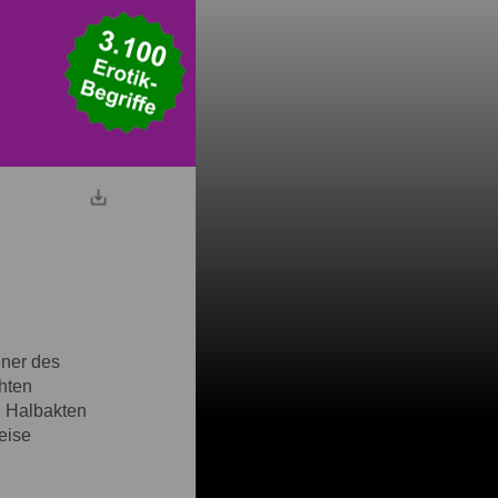
ener des
chten
i Halbakten
eise