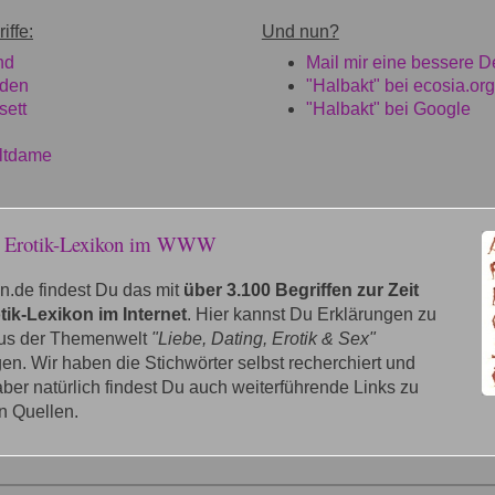
iffe:
Und nun?
nd
Mail mir eine bessere De
iden
"Halbakt" bei ecosia.org
sett
"Halbakt" bei Google
ltdame
e Erotik-Lexikon im WWW
n.de findest Du das mit
über 3.100 Begriffen zur Zeit
tik-Lexikon im Internet
. Hier kannst Du Erklärungen zu
aus der Themenwelt
"Liebe, Dating, Erotik & Sex"
n. Wir haben die Stichwörter selbst recherchiert und
 aber natürlich findest Du auch weiterführende Links zu
n Quellen.