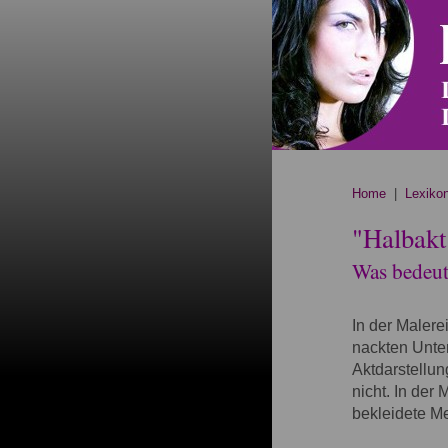
Home
|
Lexiko
"Halbakt
Was bedeute
In der Malere
nackten Unter
Aktdarstellun
nicht. In der
bekleidete M