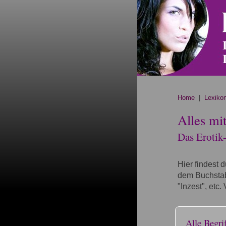
Home
|
Lexiko
Alles mit
Das Erotik
Hier findest 
dem Buchstabe
"Inzest", etc
Alle Begrif