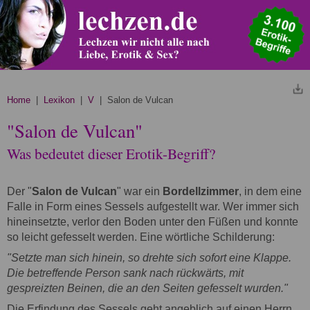
Home
|
Lexikon
|
V
| Salon de Vulcan
"Salon de Vulcan"
Was bedeutet dieser Erotik-Begriff?
Der "
Salon de Vulcan
" war ein
Bordellzimmer
, in dem eine
Falle in Form eines Sessels aufgestellt war. Wer immer sich
hineinsetzte, verlor den Boden unter den Füßen und konnte
so leicht gefesselt werden. Eine wörtliche Schilderung:
"Setzte man sich hinein, so drehte sich sofort eine Klappe.
Die betreffende Person sank nach rückwärts, mit
gespreizten Beinen, die an den Seiten gefesselt wurden."
Die Erfindung des Sessels geht angeblich auf einen Herrn