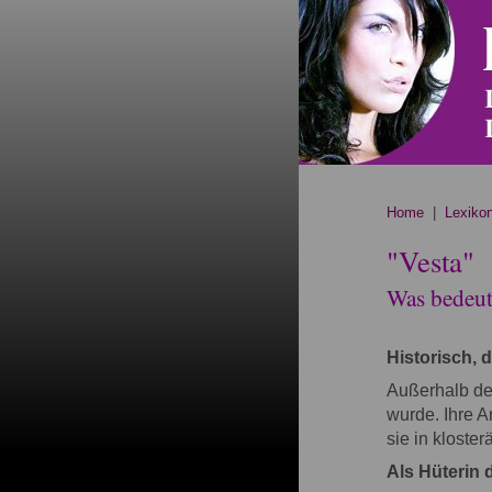
Home
|
Lexiko
"Vesta"
Was bedeute
Historisch, 
Außerhalb der
wurde. Ihre 
sie in kloste
Als Hüterin 