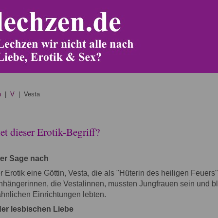
n
|
V
| Vesta
t dieser Erotik-Begriff?
der Sage nach
 Erotik eine Göttin, Vesta, die als "Hüterin des heiligen Feuers
Anhängerinnen, die Vestalinnen, mussten Jungfrauen sein und b
rähnlichen Einrichtungen lebten.
der lesbischen Liebe