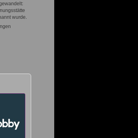
mgewandelt:
nungsstätte
nannt wurde.
ungen