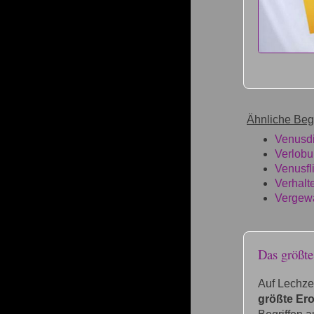
Ähnliche Begr
Venusdi
Verlob
Venusfl
Verhalt
Vergewa
Das größt
Auf Lechze
größte Ero