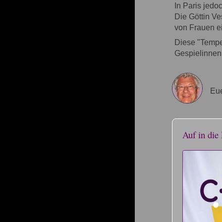
In Paris jedo
Die Göttin V
von Frauen e
Diese "Tempel
Gespielinnen 
Eue
Auf in die 