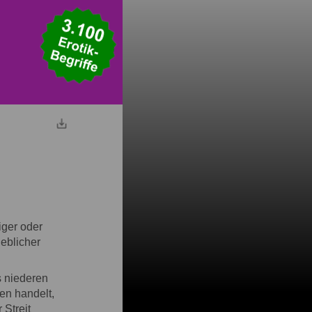
iger oder
eblicher
s niederen
ien handelt,
Streit