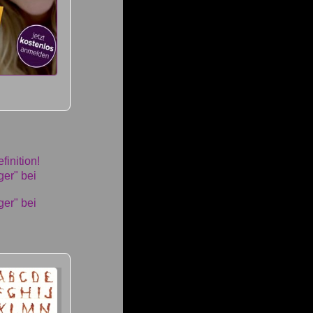
finition!
ger" bei
ger" bei