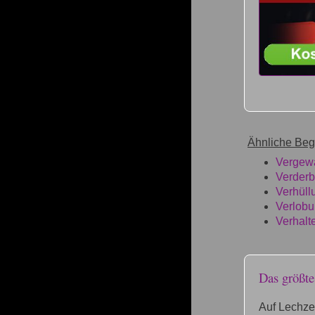
Ähnliche Begr
Vergewa
Verder
Verhüll
Verlob
Verhalt
Das größt
Auf Lechze