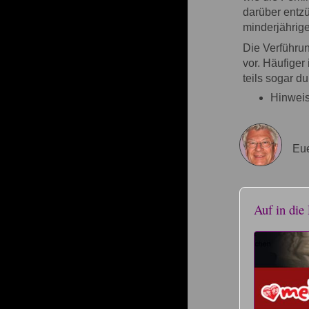
darüber entz
minderjährig
Die Verführu
vor. Häufiger
teils sogar du
Hinweis
Eue
Auf in die 