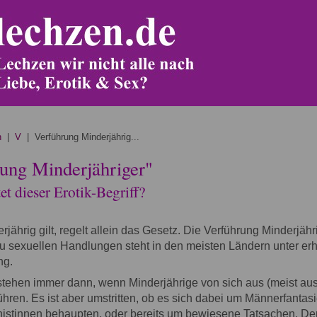
n
|
V
| Verführung Minderjährig...
ung Minderjähriger"
t dieser Erotik-Begriff?
rjährig gilt, regelt allein das Gesetz. Die Verführung Minderjähr
u sexuellen Handlungen steht in den meisten Ländern unter erh
ng.
tehen immer dann, wenn Minderjährige von sich aus (meist au
ühren. Es ist aber umstritten, ob es sich dabei um Männerfantas
istinnen behaupten, oder bereits um bewiesene Tatsachen. Der 