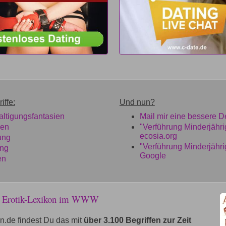
iffe:
Und nun?
ltigungsfantasien
Mail mir eine bessere De
ben
"Verführung Minderjähri
ecosia.org
ung
"Verführung Minderjähri
ung
Google
en
e Erotik-Lexikon im WWW
n.de findest Du das mit
über 3.100 Begriffen zur Zeit