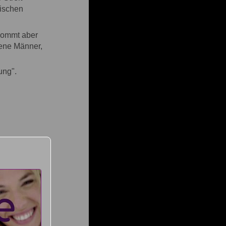
rischen
 kommt aber
sene Männer,
ung".