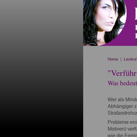
Home
|
Lexiko
"Verführ
Was bedeute
Wer als Minde
Abhängiger z
Strafandrohu
Probleme ens
Motiven) verf
wie die Femin