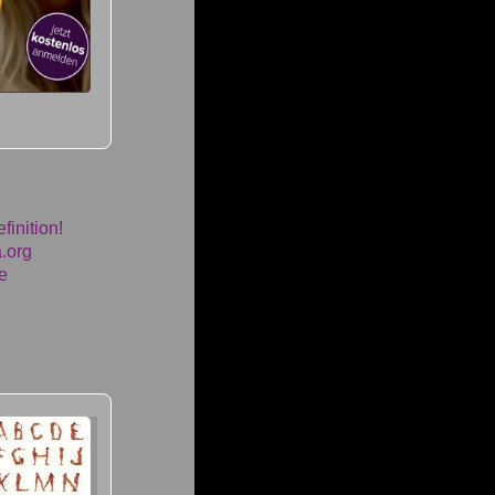
finition!
a.org
e