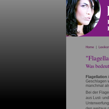
Home
|
Lexiko
"Flagella
Was bedeute
Flagellation
Geschlagen w
manchmal als
Bei der Flage
aus Lust- un
Unterwerfung
den weitaus 