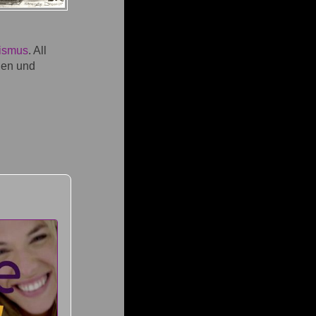
ismus
. All
agen und