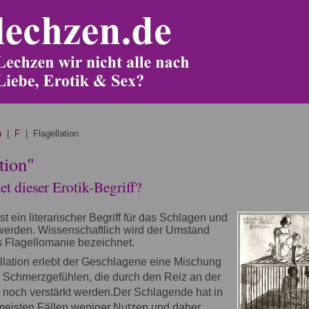
n
|
F
| Flagellation
tion"
t dieser Erotik-Begriff?
ist ein literarischer Begriff für das Schlagen und
erden. Wissenschaftlich wird der Umstand
 Flagellomanie bezeichnet.
llation erlebt der Geschlagene eine Mischung
d Schmerzgefühlen, die durch den Reiz an der
 noch verstärkt werden.Der Schlagende hat in
meisten Fällen weniger Nutzen und daher