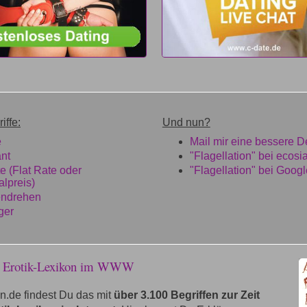
iffe:
Und nun?
e
Mail mir eine bessere De
ant
"Flagellation" bei ecosi
e (Flat Rate oder
"Flagellation" bei Googl
lpreis)
endrehen
ger
e Erotik-Lexikon im WWW
n.de findest Du das mit
über 3.100 Begriffen zur Zeit