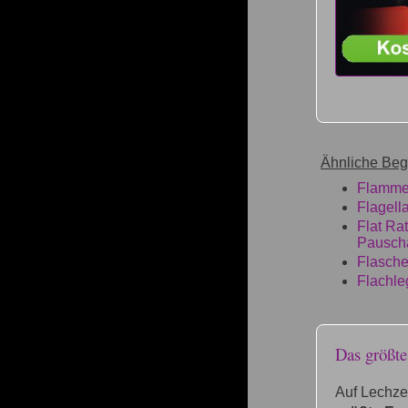
Ähnliche Begr
Flamm
Flagell
Flat Rat
Pauscha
Flasch
Flachle
Das größt
Auf Lechze