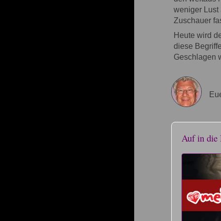
weniger Lust 
Zuschauer fas
Heute wird der
diese Begriffe
Geschlagen w
Eue
Auf in die 