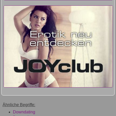
Ähnliche Begriffe:
Downdating