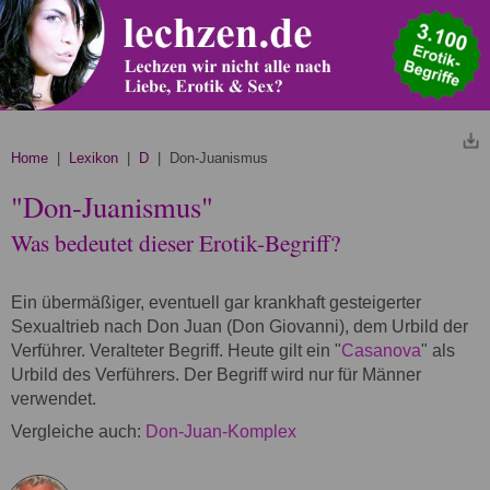
Home
|
Lexikon
|
D
| Don-Juanismus
"Don-Juanismus"
Was bedeutet dieser Erotik-Begriff?
Ein übermäßiger, eventuell gar krankhaft gesteigerter
Sexualtrieb nach Don Juan (Don Giovanni), dem Urbild der
Verführer. Veralteter Begriff. Heute gilt ein "
Casanova
" als
Urbild des Verführers. Der Begriff wird nur für Männer
verwendet.
Vergleiche auch:
Don-Juan-Komplex