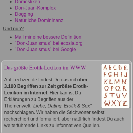
Domestiken
Don-Juan-Komplex
Dogging
Natürliche Domininanz
Und nun?
Mail mir eine bessere Definition!
"Don-Juanismus" bei ecosia.org
"Don-Juanismus" bei Google
Das größte Erotik-Lexikon im WWW
Auf Lechzen.de findest Du das mit
über
3.100 Begriffen zur Zeit größte Erotik-
Lexikon im Internet
. Hier kannst Du
Erklärungen zu Begriffen aus der
Themenwelt
"Liebe, Dating, Erotik & Sex"
nachschlagen. Wir haben die Stichwörter selbst
recherchiert und formuliert, aber natürlich findest Du auch
weiterführende Links zu informativen Quellen.