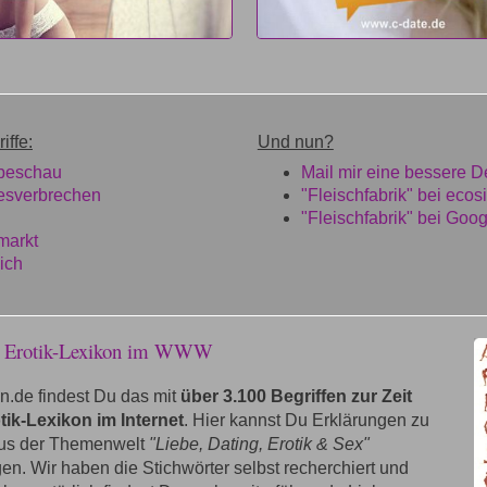
iffe:
Und nun?
hbeschau
Mail mir eine bessere De
esverbrechen
"Fleischfabrik" bei ecos
"Fleischfabrik" bei Goog
markt
ich
e Erotik-Lexikon im WWW
n.de findest Du das mit
über 3.100 Begriffen zur Zeit
tik-Lexikon im Internet
. Hier kannst Du Erklärungen zu
aus der Themenwelt
"Liebe, Dating, Erotik & Sex"
n. Wir haben die Stichwörter selbst recherchiert und