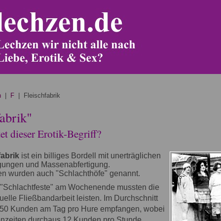
n
|
F
| Fleischfabrik
fabrik"
t dieser Erotik-Begriff?
fabrik
ist ein billiges Bordell mit unerträglichen
gungen und Massenabfertigung.
ken wurden auch "Schlachthöfe" genannt.
"Schlachtfeste" am Wochenende mussten die
lle Fließbandarbeit leisten. Im Durchschnitt
50 Kunden am Tag pro Hure empfangen, wobei
enzeiten durchaus 12 Kunden pro Stunde