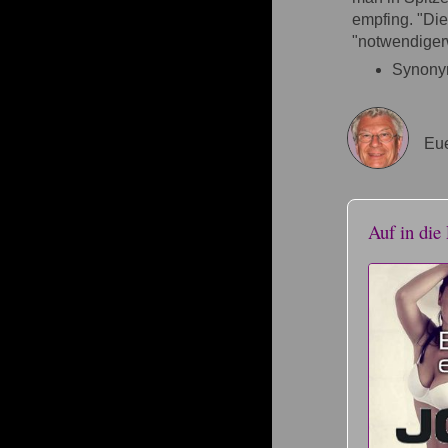
empfing. "Die
"notwendiger
Synonym
Eue
Auf in die 