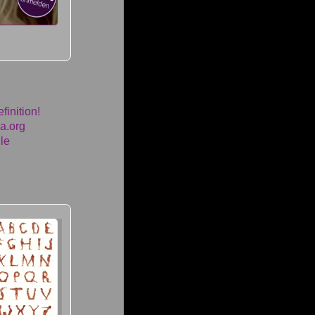
finition!
ia.org
le