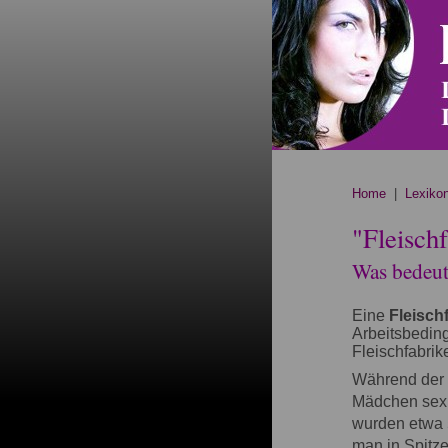
Home
|
Lexiko
"Fleisch
Was bedeute
Eine
Fleisch
Arbeitsbedin
Fleischfabri
Während der 
Mädchen sexue
wurden etwa 
man in Spitz