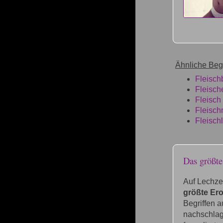
Ähnliche Begr
Fleisc
Fleisch
Fleisch
Fleisch
Fleischl
Das größt
Auf Lechze
größte Ero
Begriffen 
nachschlage