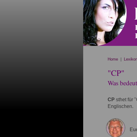
Home
|
Lexiko
"CP"
Was bedeute
CP
sthet für 
Englischen.
Eue