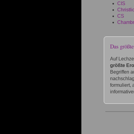
CIS
Christl
CS
Chambr
Das größt
Auf Lechze
größte Ero
Begriffen 
nachschlage
formuliert,
informative