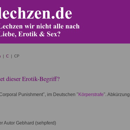
n
|
C
| CP
t dieser Erotik-Begriff?
"Corporal Punishment", im Deutschen "
Körperstrafe
". Abkürzun
r Autor Gebhard (sehpferd)