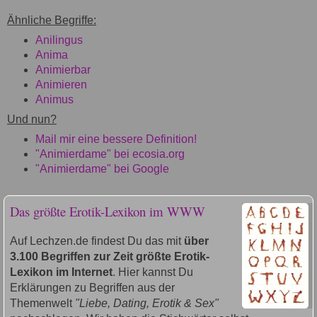
Ähnliche Begriffe:
Anilingus
Anima
Animierbar
Animieren
Animus
Und nun?
Mail mir eine bessere Definition!
"Animierdame" bei ecosia.org
"Animierdame" bei Google
Das größte Erotik-Lexikon im WWW
Auf Lechzen.de findest Du das mit
über
3.100 Begriffen zur Zeit größte Erotik-
Lexikon im Internet
. Hier kannst Du
Erklärungen zu Begriffen aus der
Themenwelt
"Liebe, Dating, Erotik & Sex"