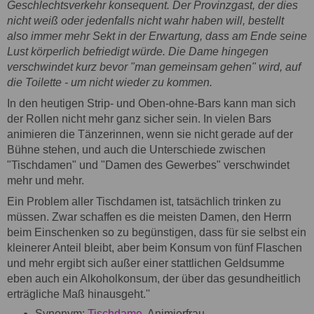
Geschlechtsverkehr konsequent. Der Provinzgast, der dies
nicht weiß oder jedenfalls nicht wahr haben will, bestellt
also immer mehr Sekt in der Erwartung, dass am Ende seine
Lust körperlich befriedigt würde. Die Dame hingegen
verschwindet kurz bevor "man gemeinsam gehen" wird, auf
die Toilette - um nicht wieder zu kommen.
In den heutigen Strip- und Oben-ohne-Bars kann man sich
der Rollen nicht mehr ganz sicher sein. In vielen Bars
animieren die Tänzerinnen, wenn sie nicht gerade auf der
Bühne stehen, und auch die Unterschiede zwischen
"Tischdamen" und "Damen des Gewerbes" verschwindet
mehr und mehr.
Ein Problem aller Tischdamen ist, tatsächlich trinken zu
müssen. Zwar schaffen es die meisten Damen, den Herrn
beim Einschenken so zu begünstigen, dass für sie selbst ein
kleinerer Anteil bleibt, aber beim Konsum von fünf Flaschen
und mehr ergibt sich außer einer stattlichen Geldsumme
eben auch ein Alkoholkonsum, der über das gesundheitlich
erträgliche Maß hinausgeht.''
Synonym:
Tischdame
, Animierfrau