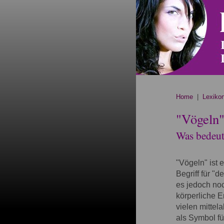
Home
|
Lexiko
"Vögeln
Was bedeute
"Vögeln" ist 
Begriff für "
es jedoch noc
körperliche E
vielen mittel
als Symbol fü