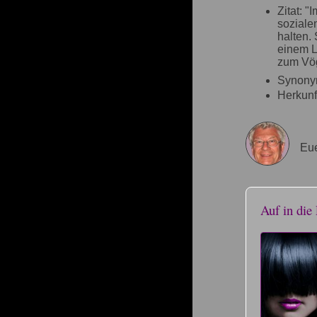
Zitat: "
soziale
halten. 
einem L
zum Vög
Synony
Herkunf
Eue
Auf in die 