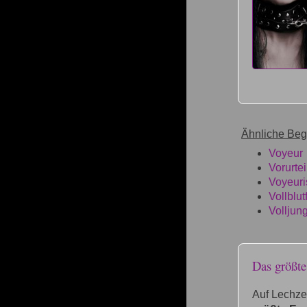
Ähnliche Begr
Voyeur
Vorurtei
Voyeur
Vollblut
Volljun
Das größt
Auf Lechze