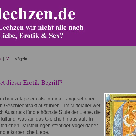
n
|
V
| Vögeln
"
t dieser Erotik-Begriff?
ein heutzutage ein als "ordinär" angesehener
den Geschlechtsakt ausführen". Im Mittelalter wer
h Ausdruck für die höchste Stufe der Liebe, die
rfüllung, was auf das Gleiche hinausläuft. In
alterlichen Darstellungen steht der Vogel daher
r die körperliche Liebe.