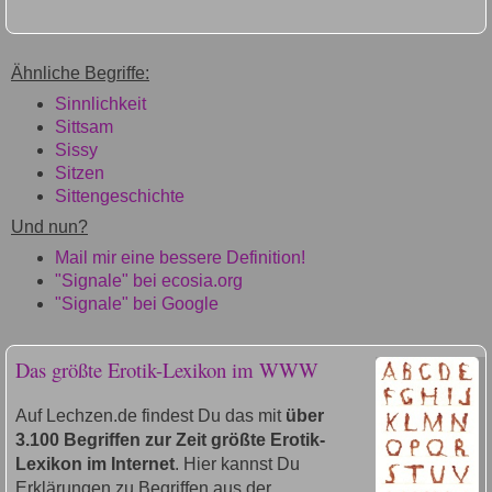
Ähnliche Begriffe:
Sinnlichkeit
Sittsam
Sissy
Sitzen
Sittengeschichte
Und nun?
Mail mir eine bessere Definition!
"Signale" bei ecosia.org
"Signale" bei Google
Das größte Erotik-Lexikon im WWW
Auf Lechzen.de findest Du das mit
über
3.100 Begriffen zur Zeit größte Erotik-
Lexikon im Internet
. Hier kannst Du
Erklärungen zu Begriffen aus der