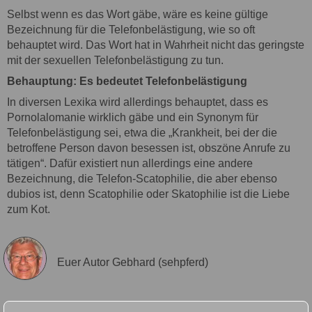
Selbst wenn es das Wort gäbe, wäre es keine gültige
Bezeichnung für die Telefonbelästigung, wie so oft
behauptet wird. Das Wort hat in Wahrheit nicht das geringste
mit der sexuellen Telefonbelästigung zu tun.
Behauptung: Es bedeutet Telefonbelästigung
In diversen Lexika wird allerdings behauptet, dass es
Pornolalomanie wirklich gäbe und ein Synonym für
Telefonbelästigung sei, etwa die „Krankheit, bei der die
betroffene Person davon besessen ist, obszöne Anrufe zu
tätigen“. Dafür existiert nun allerdings eine andere
Bezeichnung, die Telefon-Scatophilie, die aber ebenso
dubios ist, denn Scatophilie oder Skatophilie ist die Liebe
zum Kot.
Euer Autor Gebhard (sehpferd)