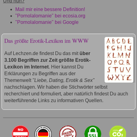
Und nun?
Mail mir eine bessere Definition!
"Pornolalomanie" bei ecosia.org
"Pornolalomanie" bei Google
Das größte Erotik-Lexikon im WWW
Auf Lechzen.de findest Du das mit
über
3.100 Begriffen zur Zeit größte Erotik-
Lexikon im Internet
. Hier kannst Du
Erklärungen zu Begriffen aus der
Themenwelt
"Liebe, Dating, Erotik & Sex"
nachschlagen. Wir haben die Stichwörter selbst
recherchiert und formuliert, aber natürlich findest Du auch
weiterführende Links zu informativen Quellen.