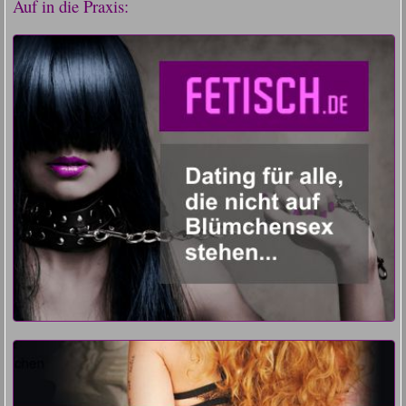
Auf in die Praxis: