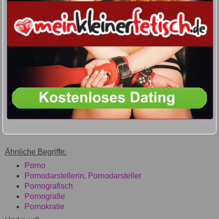
Ähnliche Begriffe:
Porno
Pornodarstellerin, Pornodarsteller
Pornografisch
Pornografie
Pornokratie