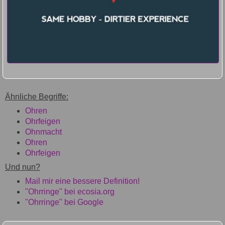
Ähnliche Begriffe:
Ohren
Ohrfeigen
Ohnmacht
Ohren
Ohrfeigen
Und nun?
Mail mir eine bessere Definition!
"Ohrringe" bei ecosia.org
"Ohrringe" bei Google