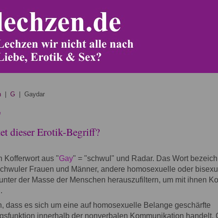
n
|
G
| Gaydar
"
t dieser Erotik-Begriff?
n Kofferwort aus "
Gay
" = "schwul" und Radar. Das Wort bezeich
schwuler Frauen und Männer, andere homosexuelle oder bisexu
unter der Masse der Menschen herauszufiltern, um mit ihnen Ko
.
, dass es sich um eine auf homosexuelle Belange geschärfte
funktion innerhalb der nonverbalen Kommunikation handelt.