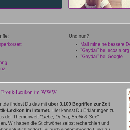
iffe:
Und nun?
perkorsett
Mail mir eine bessere De
"Gaydar" bei ecosia.org
"Gaydar" bei Google
ang
anz
e Erotik-Lexikon im WWW
n.de findest Du das mit
über 3.100 Begriffen zur Zeit
tik-Lexikon im Internet
. Hier kannst Du Erklärungen zu
aus der Themenwelt
"Liebe, Dating, Erotik & Sex"
n. Wir haben die Stichwörter selbst recherchiert und
 aber natürlich findest Du auch weiterführende Links zu