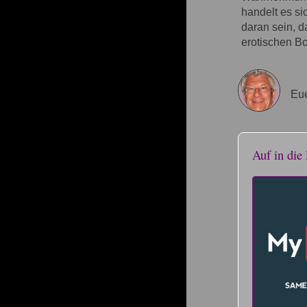
handelt es si
daran sein, d
erotischen B
Eue
Auf in die 