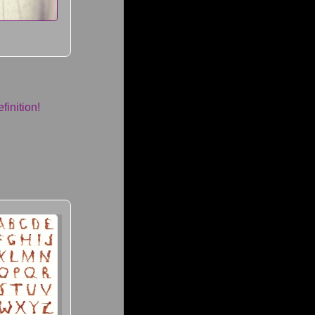
finition!