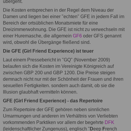
übergeht.
Die Kosten entsprechen in der Regel dem Niveau der
Damen und liegen bei einer "echten" GFE in jedem Fall im
Bereich der ortsüblichen Monatsmiete für eine
Dreizimmerwohnung. Die GFE ist nicht zu verwechseln mit
einer Huremasche, die allgemein
GF6
oder GFS genannt
wird, obwohl die Übergänge fließend sind.
Die GFE (Girl Friend Experience) ist teuer
Laut einem Pressebericht in "GQ" (November 2009)
belaufen sich die Kosten im Vereinigte Königreich auf
zwischen GBP 200 und GBP 1200. Die Preise steigen
demnach nicht nur mit der Schönheit der Frauen und ihren
sexuellen Fertigkeiten. sondern auch damit, ob sie die
Illusion glaubhaft vermitteln können.
GFE (Girl Friend Experience) - das Repertoire
Zum Repertoire der GFE gehören neben sinnlichen
Umarmungen und anderen im Verhältnis von Verliebten
vorkommenden Parktiken vor allem der begehrte
DFK
(leidenschaftlicher Zungenuss), englisch "
D
eep
F
rench