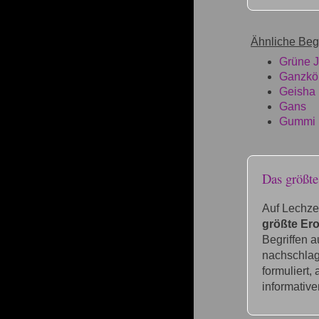
Ähnliche Begr
Grüne 
Ganzkör
Geisha
Gans
Gummi
Das größt
Auf Lechze
größte Ero
Begriffen 
nachschlage
formuliert,
informative