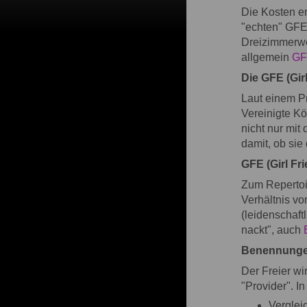
Die Kosten e
"echten" GFE 
Dreizimmerwo
allgemein
GF
Die GFE (Girl
Laut einem P
Vereinigte K
nicht nur mit
damit, ob sie 
GFE (Girl Fr
Zum Repertoi
Verhältnis v
(leidenschaft
nackt", auch
Benennunge
Der Freier w
"Provider". I
Verglei