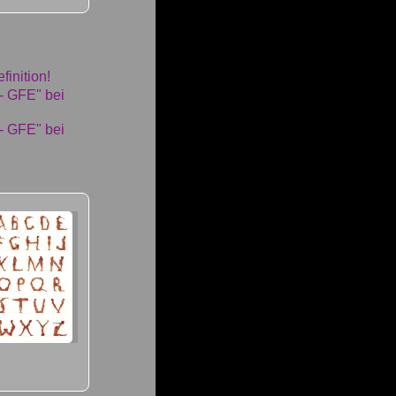
finition!
 - GFE" bei
 - GFE" bei