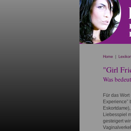
Home
|
Lexiko
"Girl Fr
Was bedeute
Für das Wort
Experience" b
Eskortdame),
Liebesspiel 
gesteigert wi
Vaginalverkeh