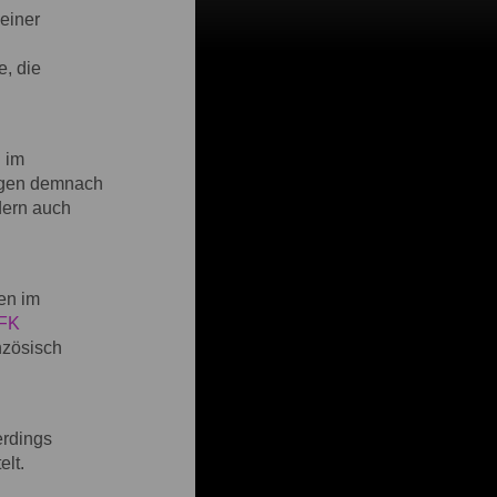
einer
, die
 im
eigen demnach
dern auch
en im
FK
anzösisch
erdings
elt.