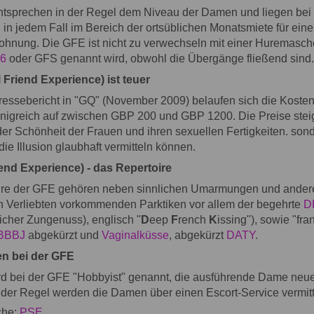
ntsprechen in der Regel dem Niveau der Damen und liegen bei 
in jedem Fall im Bereich der ortsüblichen Monatsmiete für eine
hnung. Die GFE ist nicht zu verwechseln mit einer Huremasche
6
oder GFS genannt wird, obwohl die Übergänge fließend sind.
 Friend Experience) ist teuer
ressebericht in "GQ" (November 2009) belaufen sich die Kosten
önigreich auf zwischen GBP 200 und GBP 1200. Die Preise st
 der Schönheit der Frauen und ihren sexuellen Fertigkeiten. son
die Illusion glaubhaft vermitteln können.
iend Experience) - das Repertoire
re der GFE gehören neben sinnlichen Umarmungen und ander
on Verliebten vorkommenden Parktiken vor allem der begehrte
D
licher Zungenuss), englisch "
D
eep
F
rench
K
issing"), sowie "fr
BBBJ
abgekürzt und
Vaginalküsse
, abgekürzt
DATY
.
n bei der GFE
ird bei der GFE "Hobbyist" genannt, die ausführende Dame neu
n der Regel werden die Damen über einen Escort-Service vermitt
che:
PSE