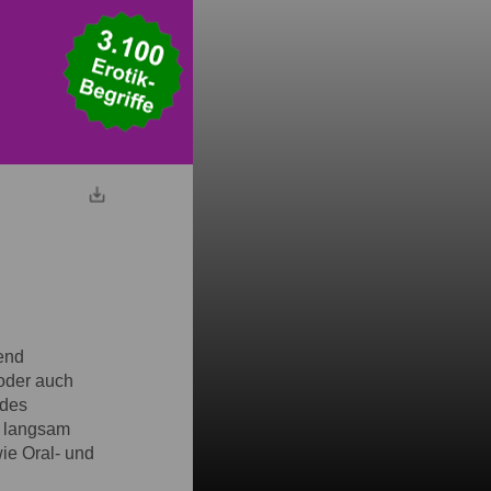
iend
 oder auch
ndes
r langsam
wie Oral- und