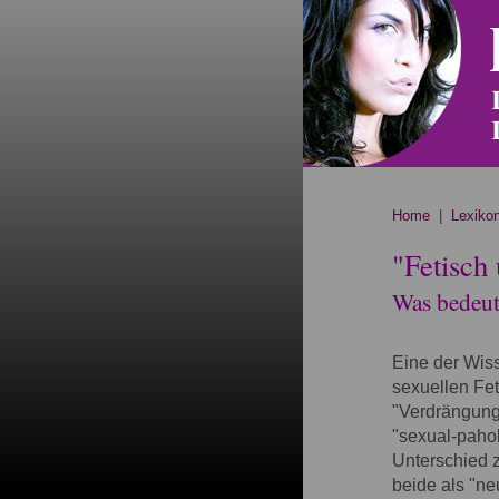
Home
|
Lexiko
"Fetisch
Was bedeute
Eine der Wiss
sexuellen Fet
"Verdrängung
"sexual-paho
Unterschied z
beide als "ne