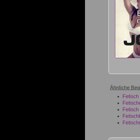
Ähnliche Begr
Fetisch
Fetische
Fetisch
Fetisch
Fetisc