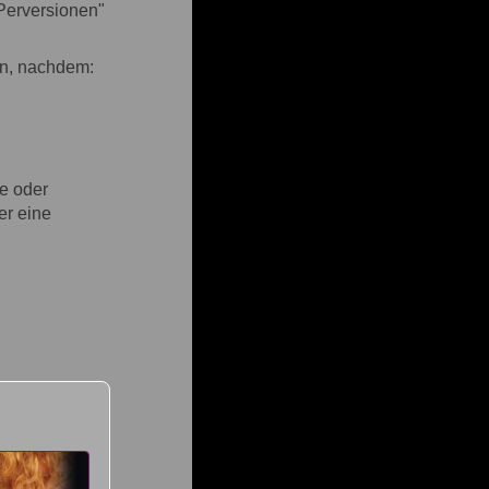
"Perversionen"
en, nachdem:
e oder
er eine