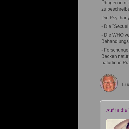
Übrigen in ni
zu beschreibe
Die Psychany
- Die "Sexuel
- Die WHO ve
Behandlungsw
- Forschunge
Becken natür
natürliche Pr
Eue
Auf in die 