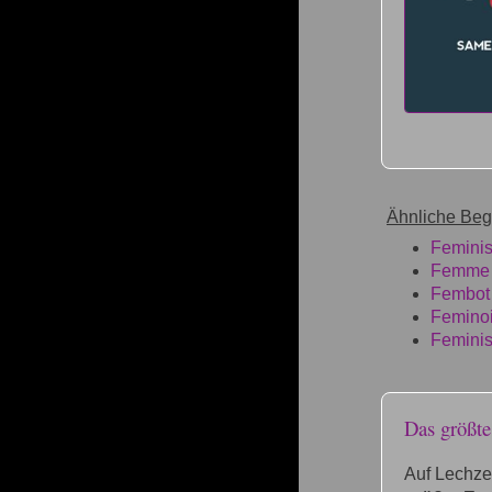
Ähnliche Begr
Feminis
Femme 
Fembot
Femino
Feminis
Das größt
Auf Lechze