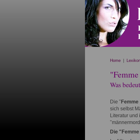
Home
|
Lexiko
"Femme 
Was bedeute
Die "
Femme 
sich selbst M
Literatur und
"männermorde
Die "Femme F