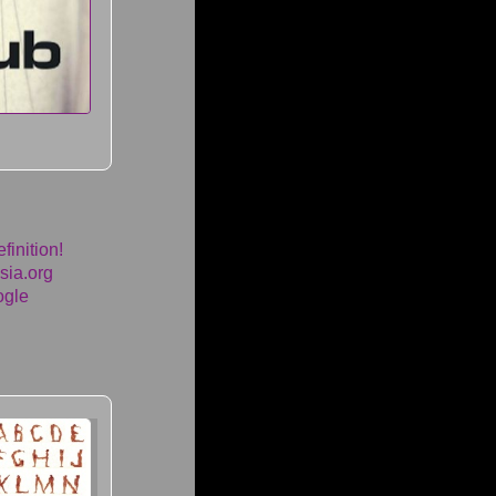
finition!
sia.org
ogle