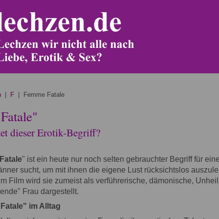
n
|
F
| Femme Fatale
Fatale"
t dieser Erotik-Begriff?
Fatale
" ist ein heute nur noch selten gebrauchter Begriff für ein
änner sucht, um mit ihnen die eigene Lust rücksichtslos auszule
 im Film wird sie zumeist als verführerische, dämonische, Unheil 
nde" Frau dargestellt.
atale" im Alltag