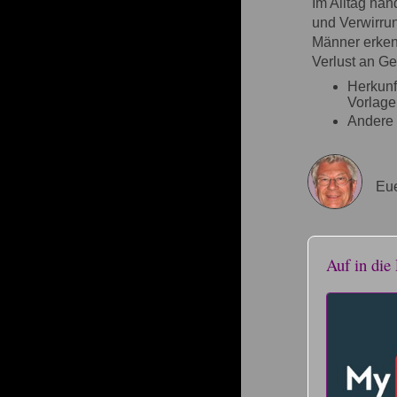
Im Alltag han
und Verwirrun
Männer erken
Verlust an Ge
Herkunf
Vorlage
Andere 
Eue
Auf in die 