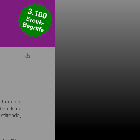
e Frau, die
ben. In der
stiftende,