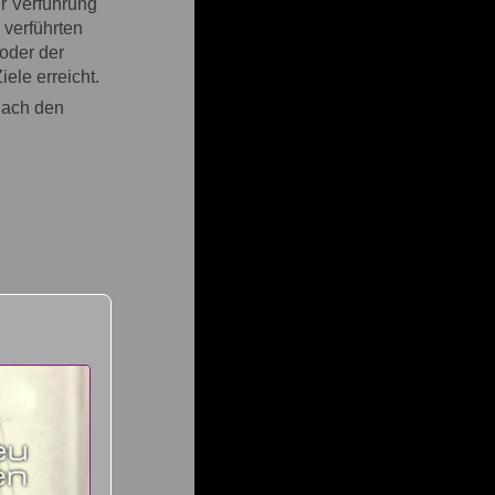
ur Verführung
 verführten
oder der
ele erreicht.
(nach den