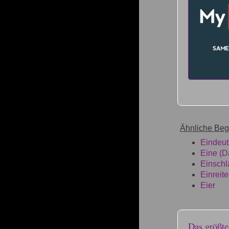
Ähnliche Begr
Eindeut
Eine (D
Einschl
Einreit
Eier
Das größt