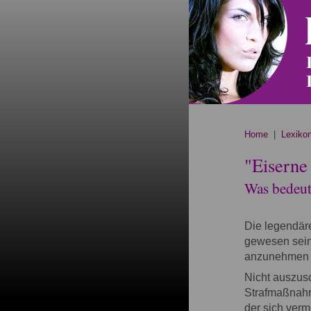
Home
|
Lexiko
"Eiserne
Was bedeute
Die legendäre
gewesen sein 
anzunehmen i
Nicht auszusc
Strafmaßnahm
der sich verm