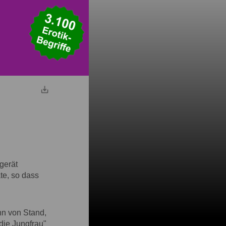
rgerät
te, so dass
n von Stand,
die Jungfrau"