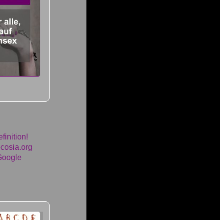
finition!
ecosia.org
Google