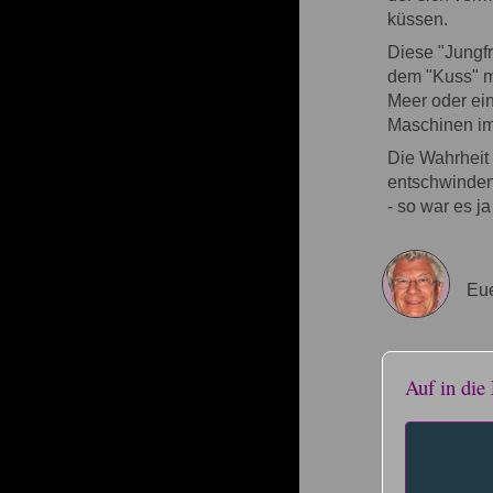
küssen.
Diese "Jungf
dem "Kuss" m
Meer oder ei
Maschinen im
Die Wahrheit
entschwinden
- so war es j
Eue
Auf in die 