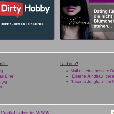
iffe:
Und nun?
ig
Mail mir eine bessere De
as Eine)
"Eiserne Jungfrau" bei 
ägig
"Eiserne Jungfrau" bei 
en
e Erotik-Lexikon im WWW