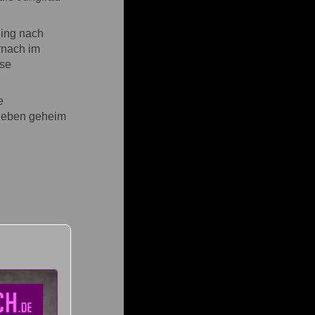
ling nach
rnach im
ese
e
b eben geheim