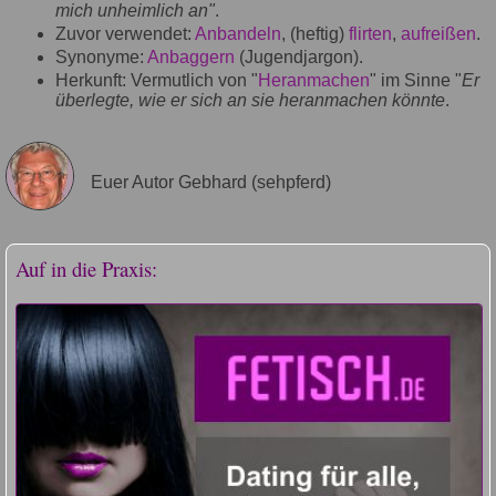
mich unheimlich an"
.
Zuvor verwendet:
Anbandeln
, (heftig)
flirten
,
aufreißen
.
Synonyme:
Anbaggern
(Jugendjargon).
Herkunft: Vermutlich von "
Heranmachen
" im Sinne "
Er
überlegte, wie er sich an sie heranmachen könnte
.
Euer Autor Gebhard (sehpferd)
Auf in die Praxis: