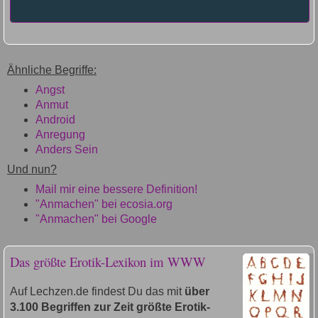
Ähnliche Begriffe:
Angst
Anmut
Android
Anregung
Anders Sein
Und nun?
Mail mir eine bessere Definition!
"Anmachen" bei ecosia.org
"Anmachen" bei Google
Das größte Erotik-Lexikon im WWW
Auf Lechzen.de findest Du das mit
über
3.100 Begriffen zur Zeit größte Erotik-