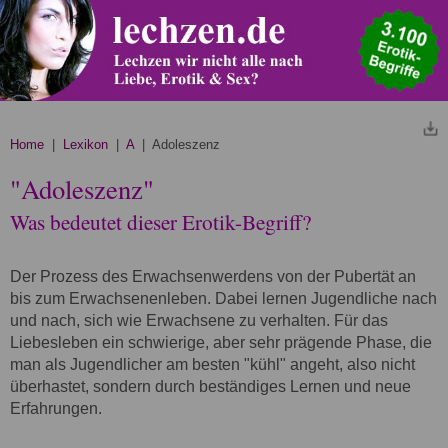
Home
|
Lexikon
|
A
| Adoleszenz
"Adoleszenz"
Was bedeutet dieser Erotik-Begriff?
Der Prozess des Erwachsenwerdens von der Pubertät an
bis zum Erwachsenenleben. Dabei lernen Jugendliche nach
und nach, sich wie Erwachsene zu verhalten. Für das
Liebesleben ein schwierige, aber sehr prägende Phase, die
man als Jugendlicher am besten "kühl" angeht, also nicht
überhastet, sondern durch beständiges Lernen und neue
Erfahrungen.