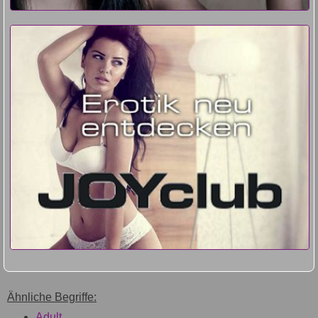
Ähnliche Begriffe:
Adult