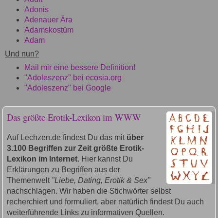
Adonis
Adenauer Ära
Adamskostüm
Adam
Und nun?
Mail mir eine bessere Definition!
"Adoleszenz" bei ecosia.org
"Adoleszenz" bei Google
Das größte Erotik-Lexikon im WWW
Auf Lechzen.de findest Du das mit
über
3.100 Begriffen zur Zeit größte Erotik-
Lexikon im Internet
. Hier kannst Du
Erklärungen zu Begriffen aus der
Themenwelt
"Liebe, Dating, Erotik & Sex"
nachschlagen. Wir haben die Stichwörter selbst
recherchiert und formuliert, aber natürlich findest Du auch
weiterführende Links zu informativen Quellen.